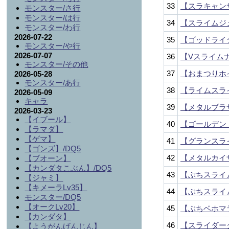
33
【スラキャン
モンスター/さ行
モンスター/は行
34
【スライムジ
モンスター/わ行
2026-07-22
35
【ゴッドライ
モンスター/や行
2026-07-07
36
【Vスライム
モンスター/その他
37
【おまつりホ
2026-05-28
モンスター/あ行
38
【ライムスラ
2026-05-09
キャラ
39
【メタルブラ
2026-03-23
【イブール】
40
【ゴールデン
【ラマダ】
【ゲマ】
41
【グランスラ
【ゴンズ】/DQ5
42
【メタルカイ
【ブオーン】
【カンダタこぶん】/DQ5
43
【ぶちスライ
【ジャミ】
【キメーラLv35】
44
【ぶちスライ
モンスター/DQ5
【オークLv20】
45
【ぶちベホマ
【カンダタ】
46
【スライダー
【ようがんげんじん】