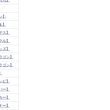
ろち】
ン】
ま】
デス】
クル】
ッズ】
ラゴン】
ラゴン】
】
ンビ】
パー】
カー】
ナー】