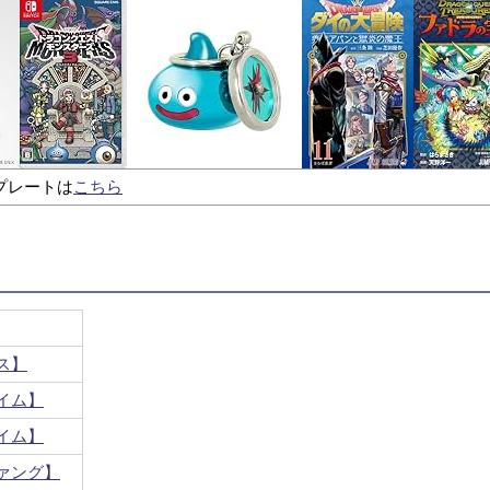
プレートは
こちら
ス】
イム】
イム】
ァング】