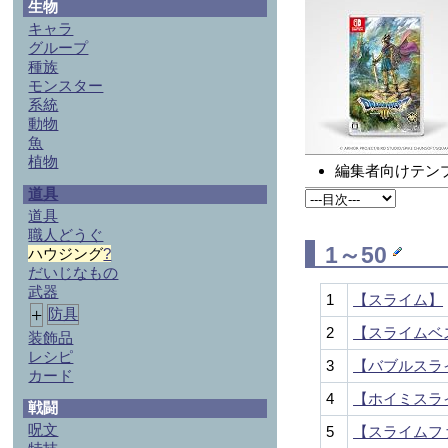
生物
キャラ
グループ
種族
モンスター
系統
動物
魚
植物
編集者向けテン
道具
道具
職人どうぐ
1～50
ハウジング
?
だいじなもの
武器
1
【スライム】
+
防具
2
【スライムベ
装飾品
レシピ
3
【バブルスラ
カード
4
【ホイミスラ
戦闘
呪文
5
【スライムフ