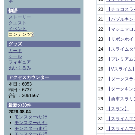
本
20
【チョコスラ
物語
ストーリー
21
【バブルキン
クエスト
イベント
22
【マシュマロ
コンテンツ
?
23
【リボンホイ
グッズ
24
【スライムタ
カード
シール
25
【プレミアム
フィギュア
ぬいぐるみ
26
【Vスライム
アクセスカウンター
27
【ダークスラ
本日：6053
28
【ダークキン
昨日：6737
合計：3061567
29
【勇車スラリ
最新の30件
30
【スラン】
2026-08-04
モンスター/た行
31
【スライムエ
モンスター/か行
モンスター/ま行
32
【スライムマ
モンスター/ら行