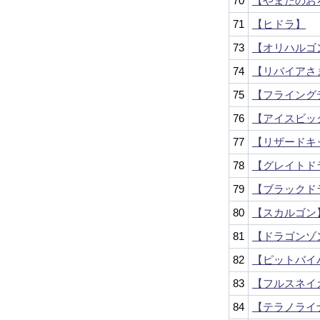
70
【やまたのお
71
【ヒドラ】
73
【オリハルゴ
74
【リバイアさ
75
【フライング
76
【アイスビッ
77
【リザードキ
78
【グレイトド
79
【ブラックド
80
【スカルゴン
81
【ドラゴンゾ
82
【ピットバイ
83
【フルスネイ
84
【テラノライ