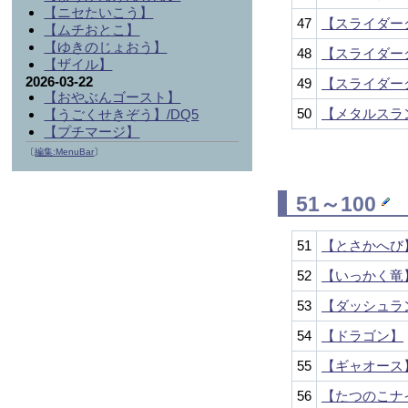
【ニセたいこう】
47
【スライダー
【ムチおとこ】
【ゆきのじょおう】
48
【スライダー
【ザイル】
2026-03-22
49
【スライダー
【おやぶんゴースト】
50
【メタルスラ
【うごくせきぞう】/DQ5
【プチマージ】
〔
編集:MenuBar
〕
51～100
51
【とさかへび
52
【いっかく竜
53
【ダッシュラ
54
【ドラゴン】
55
【ギャオース
56
【たつのこナ