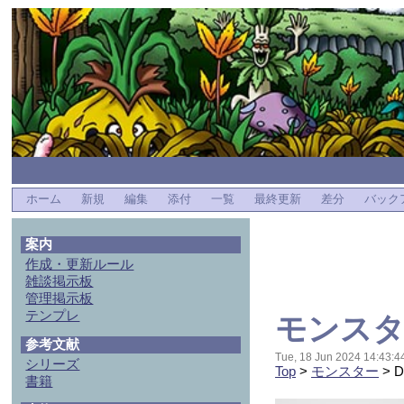
ホーム
新規
編集
添付
一覧
最終更新
差分
バック
案内
作成・更新ルール
雑談掲示板
管理掲示板
テンプレ
モンスター
参考文献
Tue, 18 Jun 2024 14:43:4
シリーズ
Top
>
モンスター
> 
書籍