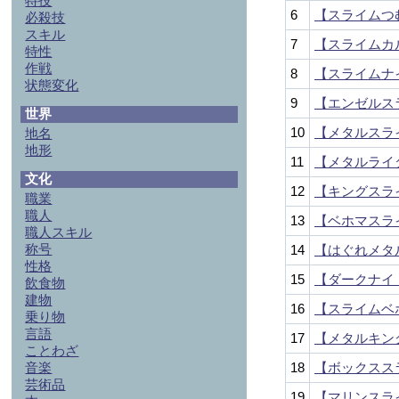
特技
6
【スライムつ
必殺技
スキル
7
【スライムカ
特性
作戦
8
【スライムナ
状態変化
9
【エンゼルス
世界
10
【メタルスラ
地名
地形
11
【メタルライ
文化
12
【キングスラ
職業
職人
13
【ベホマスラ
職人スキル
称号
14
【はぐれメタ
性格
15
【ダークナイ
飲食物
建物
16
【スライムベ
乗り物
言語
17
【メタルキン
ことわざ
音楽
18
【ボックスス
芸術品
19
【マリンスラ