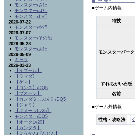
モンスター/さ行
■ゲーム内情報
モンスター/は行
モンスター/わ行
特技
2026-07-22
モンスター/や行
2026-07-07
モンスター/その他
2026-05-28
モンスター/あ行
モンスターパーク
2026-05-09
キャラ
2026-03-23
【イブール】
【ラマダ】
【ゲマ】
すれちがい石板
【ゴンズ】/DQ5
【ブオーン】
名前
【カンダタこぶん】/DQ5
【ジャミ】
■ゲーム外情報
【キメーラLv35】
モンスター/DQ5
性格・攻略法
【オークLv20】
【カンダタ】
【ようがんげんじん】