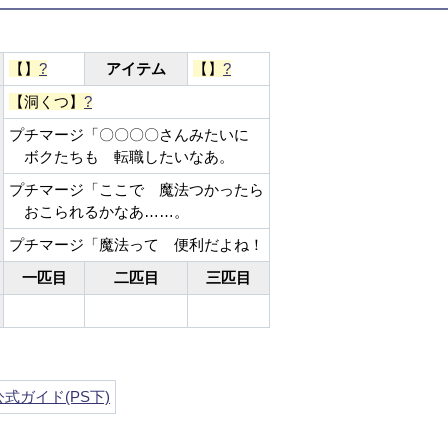
【】
?
アイテム
【】
?
【洞くつ】
?
プチマージ「〇〇〇〇さんみたいに
ボクたちも 転職したいなあ。
プチマージ「ここで 魔法つかったら
おこられるかなあ……。
プチマージ「魔法って 便利だよね！
一匹目
二匹目
三匹目
公式ガイド(PS下)