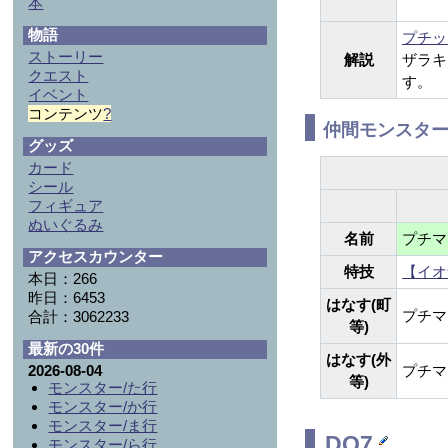
本
物語
プチッ
ストーリー
解説
ザラキ
クエスト
す。
イベント
コンテンツ
?
仲間モンスタ
グッズ
カード
シール
フィギュア
ぬいぐるみ
名前
プチマ
アクセスカウンター
特技
【イオ
本日：266
昨日：6453
はなす(町
プチマ
合計：3062233
等)
最新の30件
はなす(外
2026-08-04
プチマ
等)
モンスター/た行
モンスター/か行
モンスター/ま行
DQ7
モンスター/ら行