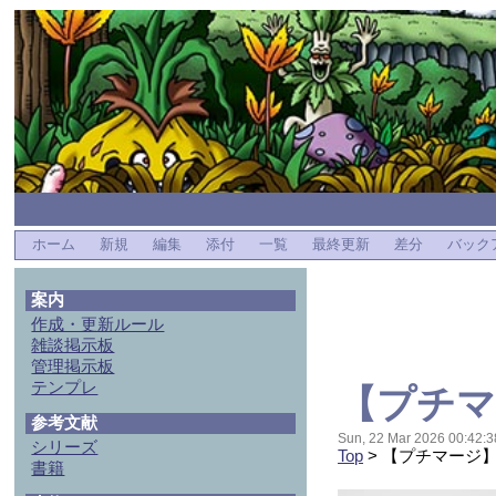
ホーム
新規
編集
添付
一覧
最終更新
差分
バック
案内
作成・更新ルール
雑談掲示板
管理掲示板
テンプレ
【プチマ
参考文献
Sun, 22 Mar 2026 00:42:3
シリーズ
Top
> 【プチマージ
書籍