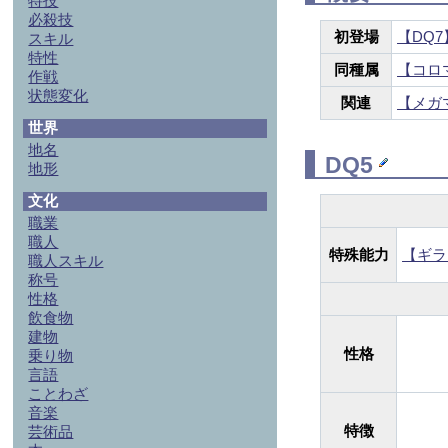
特技
必殺技
初登場
【DQ7
スキル
特性
同種属
【コロ
作戦
状態変化
関連
【メガ
世界
地名
DQ5
地形
文化
職業
職人
特殊能力
【ギラ
職人スキル
称号
性格
飲食物
建物
性格
乗り物
言語
ことわざ
音楽
特徴
芸術品