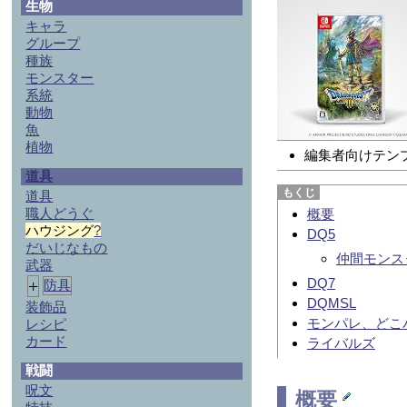
生物
キャラ
グループ
種族
モンスター
系統
動物
魚
植物
編集者向けテン
道具
道具
職人どうぐ
概要
ハウジング
?
DQ5
だいじなもの
仲間モンス
武器
DQ7
+
防具
DQMSL
装飾品
モンパレ、どこ
レシピ
カード
ライバルズ
戦闘
呪文
概要