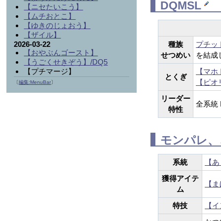
DQMSL
【ニセたいこう】
【ムチおとこ】
【ゆきのじょおう】
【ザイル】
種族
プチッ
2026-03-22
【おやぶんゴースト】
せつめい
を結成
【うごくせきぞう】/DQ5
【マホ
【プチマージ】
とくぎ
【ピオ
〔
編集:MenuBar
〕
リーダー
全系統 
特性
モンパレ、
系統
【あ
獲得アイテ
【ま
ム
特技
【イ