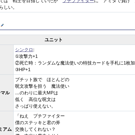
ては 戦士を目指していたが
プチファイター
に アミダで負け 
らしい。
ズ
ユニット
シンクロ
:
①攻撃力+1
②死亡時：ランダムな魔法使いの特技カードを手札に1枚
③HP+1
プチット族で ほとんどの
呪文攻撃を担う 魔法使い
ーマル
…のわりに最大MPは
低く 高位な呪文は
さっぱり使えない。
「ねえ プチファイター
僕のステッキと君の斧
ミアム
交換してくれない？