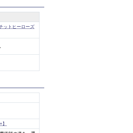
チットヒーローズ
し
+】