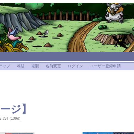
アップ
凍結
複製
名前変更
ログイン
ユーザー登録申請
ージ】
8 JST (139d)
】