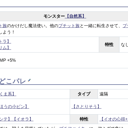
モンスター
【自然系】
ト族
のかけだし魔法使い。他の
プチット族
と一緒に転生させて、
プ
しよう！
トラ】
特性
な
リム】
MP +5%
どこパレ
くま系】
タイプ
遠隔
ほうの小ビン】
【さとりそう】
ンテ】
【イオラ】
特性
【イオの心得+