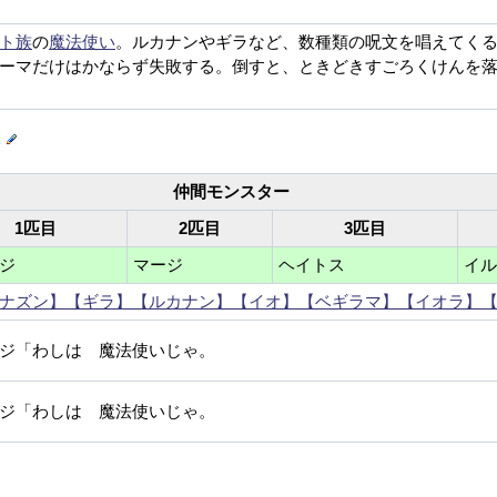
ト族
の
魔法使い
。ルカナンやギラなど、数種類の呪文を唱えてく
ーマだけはかならず失敗する。倒すと、ときどきすごろくけんを
ー
仲間モンスター
1匹目
2匹目
3匹目
ジ
マージ
ヘイトス
イ
ナズン】
【ギラ】
【ルカナン】
【イオ】
【ベギラマ】
【イオラ】
ジ「わしは 魔法使いじゃ。
ジ「わしは 魔法使いじゃ。