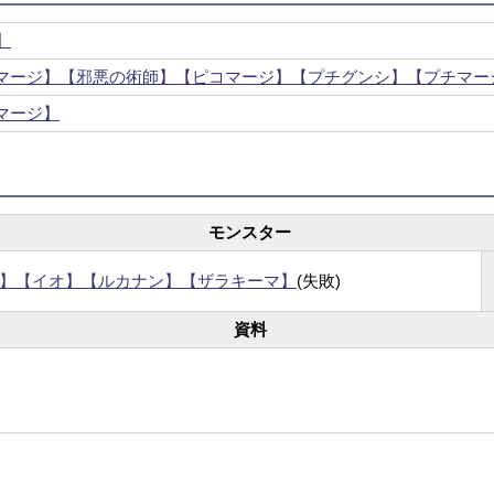
】
マージ】
【邪悪の術師】
【ピコマージ】
【プチグンシ】
【プチマー
マージ】
モンスター
】
【イオ】
【ルカナン】
【ザラキーマ】
(失敗)
資料