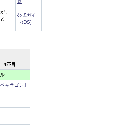
巻
るが、
公式ガイ
落と
ド(DS)
4匹目
ルル
【ベギラゴン】