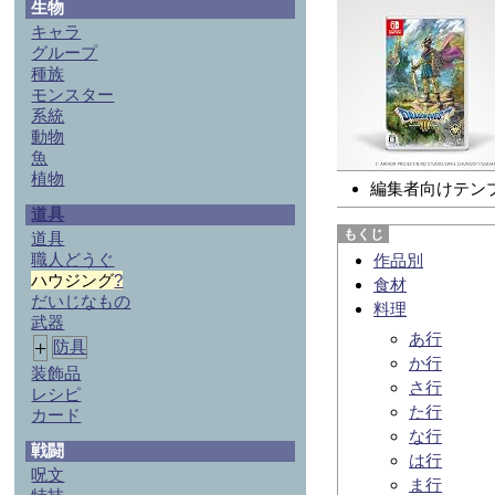
生物
キャラ
グループ
種族
モンスター
系統
動物
魚
植物
編集者向けテン
道具
道具
職人どうぐ
作品別
ハウジング
?
食材
だいじなもの
料理
武器
あ行
+
防具
か行
装飾品
さ行
レシピ
た行
カード
な行
戦闘
は行
呪文
ま行