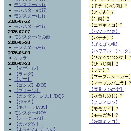
モンスター/さ行
【ドラゴンの肉】
?
モンスター/は行
【とり肉】
?
モンスター/わ行
【生肉】
?
2026-07-22
【ニガキノコ】
?
モンスター/や行
【ハツラツ豆】
2026-07-07
モンスター/その他
【バナナ】
?
2026-05-28
【ぱふぱふ桃】
モンスター/あ行
【パワフルニンニク
2026-05-09
【ひかるツタの実】
キャラ
2026-03-23
【ひつじ肉】
?
【イブール】
【フナ】
?
【ラマダ】
【マーブルシュガー
【ゲマ】
【マーブルバニラ】
【ゴンズ】/DQ5
【魔界ヤシの実】
【ブオーン】
【水色しめじ】
?
【カンダタこぶん】/DQ5
【ジャミ】
【メロメロン】
【キメーラLv35】
【モモガイ】
?
モンスター/DQ5
【モモガキ】
?
【オークLv20】
【妖精キノコ】
【カンダタ】
【ようがんげんじん】