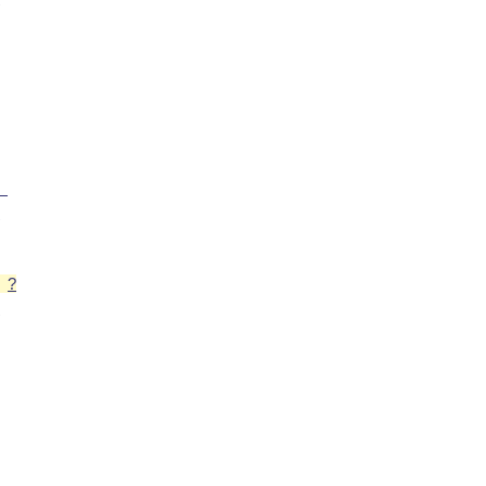
】
?
】
?
?