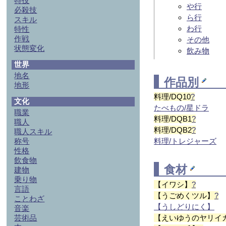
特技
や行
必殺技
ら行
スキル
わ行
特性
作戦
その他
状態変化
飲み物
世界
地名
作品別
地形
料理/DQ10
?
文化
たべもの/星ドラ
職業
料理/DQB1
?
職人
料理/DQB2
?
職人スキル
称号
料理/トレジャーズ
性格
飲食物
食材
建物
乗り物
【イワシ】
?
言語
【うごめくツル】
?
ことわざ
【うしどりにく】
音楽
芸術品
【えいゆうのヤリイ