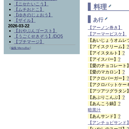
【ニセたいこう】
料理
【ムチおとこ】
【ゆきのじょおう】
あ行
【ザイル】
2026-03-22
【アーノン巻き】
【おやぶんゴースト】
【アーマービスケ】
【うごくせきぞう】/DQ5
【あいじょうオムレ
【プチマージ】
【アイスクリーム】
〔
編集:MenuBar
〕
【アイスタルト】
?
【アイスバー】
?
【愛のチョコレート
【愛のマカロン】
?
【アクロバーガー】
【アクロバットケー
【アツアツグラタン
【あぶりこんぶ】
?
【あんこう鍋】
?
暗黒汁
【あんサンド】
?
【アンチョビサンド
【いやしのスープ】