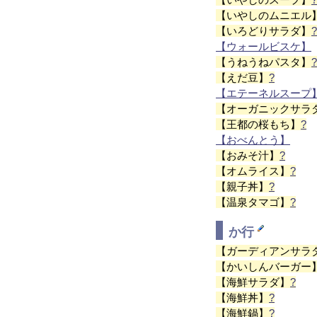
【いやしのムニエル
【いろどりサラダ】
【ウォールビスケ】
【うねうねパスタ】
【えだ豆】
?
【エテーネルスープ
【オーガニックサラ
【王都の桜もち】
?
【おべんとう】
【おみそ汁】
?
【オムライス】
?
【親子丼】
?
【温泉タマゴ】
?
か行
【ガーディアンサラ
【かいしんバーガー
【海鮮サラダ】
?
【海鮮丼】
?
【海鮮鍋】
?