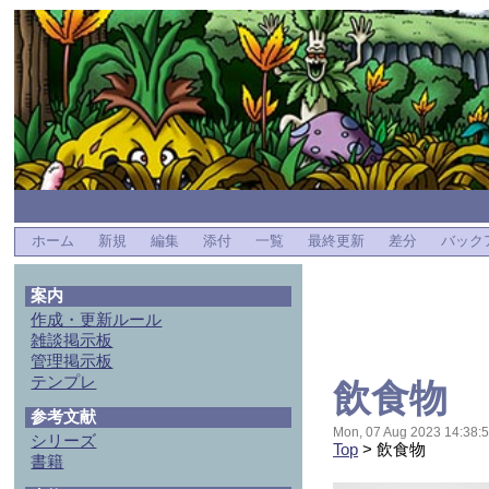
ホーム
新規
編集
添付
一覧
最終更新
差分
バック
案内
作成・更新ルール
雑談掲示板
管理掲示板
テンプレ
飲食物
参考文献
Mon, 07 Aug 2023 14:38:5
シリーズ
Top
> 飲食物
書籍