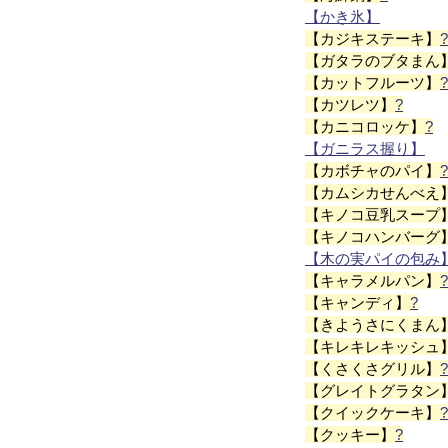
【かき氷】
【カジキステーキ】
【ガタラのブタまん
【カットフルーツ】
【カツレツ】
?
【カニコロッケ】
?
【ガニラス握り】
【カボチャのパイ】
【カムシカせんべえ
【キノコ豆乳スープ
【キノコハンバーグ
【木の実パイの包み
【キャラメルパン】
【キャンディ】
?
【きようさにくまん
【キレキレキッシュ
【くさくさグリル】
【グレイトグラタン
【クイックケーキ】
【クッキー】
?