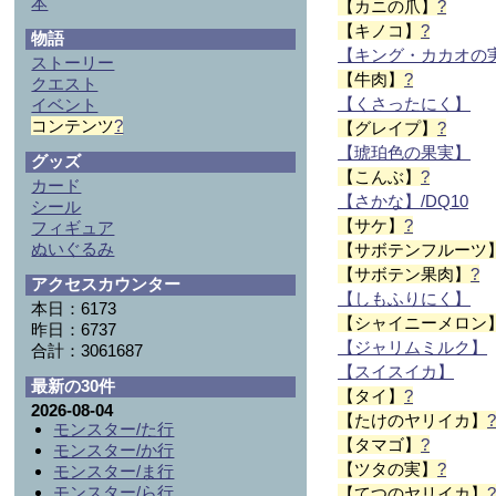
本
【カニの爪】
?
【キノコ】
?
物語
【キング・カカオの
ストーリー
【牛肉】
?
クエスト
【くさったにく】
イベント
コンテンツ
?
【グレイプ】
?
【琥珀色の果実】
グッズ
【こんぶ】
?
カード
【さかな】/DQ10
シール
【サケ】
?
フィギュア
ぬいぐるみ
【サボテンフルーツ
【サボテン果肉】
?
アクセスカウンター
【しもふりにく】
本日：6173
【シャイニーメロン
昨日：6737
【ジャリムミルク】
合計：3061687
【スイスイカ】
最新の30件
【タイ】
?
2026-08-04
【たけのヤリイカ】
モンスター/た行
【タマゴ】
?
モンスター/か行
【ツタの実】
?
モンスター/ま行
モンスター/ら行
【てつのヤリイカ】