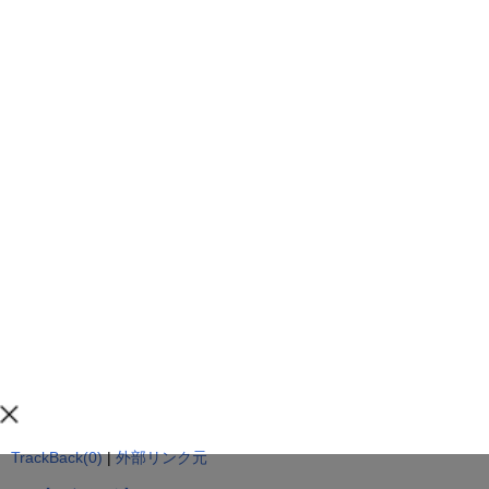
TrackBack(0)
|
外部リンク元