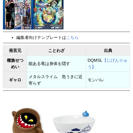
編集者向けテンプレートは
こちら
発言元
ことわざ
出典
種族せつ
DQMSL
【じげんりゅ
能ある竜は身体を隠す
めい
う】
メタルスライム 危うきに近
ギャロ
モンパレ
寄らず