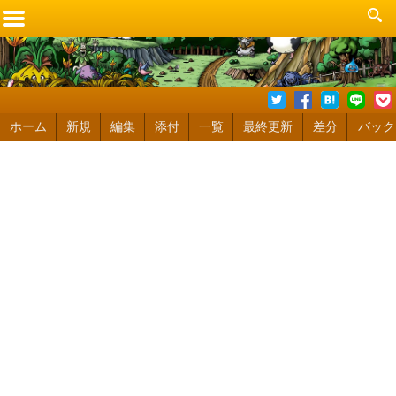
ホーム
新規
編集
添付
一覧
最終更新
差分
バック