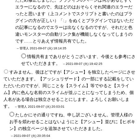
たため修正しました。プラグインのページは何かあるとすぐ
エラーになるので、先ほどのはおそらくそれ関連のエラーだ
ったと思います（上コメントでスクリプトと書いたのはプラ
グインの方が正しい）「:」をぬくとプラグインではないただ
の記事になるのでエラーは出なくなるのですが、それだと色
違いモンスターの自動リンク集が機能しなくなってしまうの
です……とりあえず情報共有でした。
-- 管理人
2021-09-07 (火) 18:14:35
情報共有までありがとうございます、今後とも参考にさ
せていただきます。
--
2021-09-07 (火) 19:42:25
すみません、後ほどですが【アシュー】を独立したページにさせ
ていただきます。【アッシュリザード】の一部にする記載をしてい
ただいたのですが、同じことを【スライム】等でやると【スライ
ム】内に色んな名前のスライムが並ぶことになってしまうため、個
人名がある場合は独立させることにします。よろしくお願いしま
す。
-- 管理人
2021-09-07 (火) 20:03:01
たしかにその通りですね、申し訳ございません。管理人様の
お手を煩わせることはないようにと【アシュー】並びに【ヒポキ
ン】の独立ページを追加させていただきました。
--
2021-09-07 (火) 20:35:04