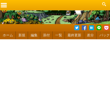
ホーム
新規
編集
添付
一覧
最終更新
差分
バック