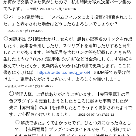
か何かで交換できた気がしたので、私も時間が取れ次第パーツ集め
てみます。
-- 管理人
2021-07-26 (月) 14:13:16
ページの更新時に、「スパムフィルタにより投稿が拒否されまし
た。」と表示された場合はどうしたらよろしいでしょうか？
--
2021-09-07 (火) 16:33:00
知識不足で対策はわかりませんが、超長い記事名のリンクを作成
したり、記事を全消ししたり、スクリプトを追加したりすると発生
したことがあります。半角記号を含むリンク等を記載したときも発
生したような？(なので記事名での"＆"などは全角にしてます)詳細を
教えていただくか、更新内容がわかれば代理で更新します。ここに
書きにくければ
https://twitter.com/dq_wiki
のDM等でも受け付
けます。更新ありがとうございます。よろしくお願いします。
-- 管理人
2021-09-07 (火) 16:46:22
管理人様、ご返信ありがとうございます。【赤飛竜属】の同
色プラグインを更新しようとしたところに起きた事態でしたが、
先に【赤飛竜】の項目を作成したところうまく更新されたようで
す。ご心配おかけいたしました。
--
2021-09-07 (火) 17:36:12
解決できたようでよかったです。ひとつ気になった点とし
て、【赤飛竜属】プラグインのタイトルから「:」が抜けてい