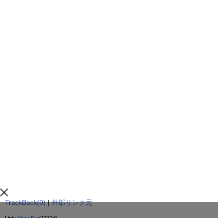
TrackBack(0)
|
外部リンク元