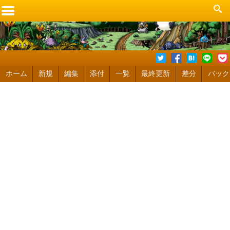
ホーム
新規
編集
添付
一覧
最終更新
差分
バック