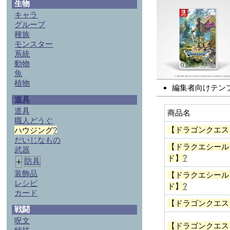
生物
キャラ
グループ
種族
モンスター
系統
動物
魚
植物
編集者向けテン
道具
道具
商品名
職人どうぐ
【ドラゴンクエス
ハウジング
?
だいじなもの
【ドラクエシール
武器
ド】
?
+
防具
装飾品
【ドラクエシール
レシピ
ド】
?
カード
【ドラゴンクエス
戦闘
呪文
【ドラゴンクエス