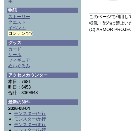
本
物語
ストーリー
このページで利用し
クエスト
転載・配布は禁止い
イベント
(C) ARMOR PROJECT
コンテンツ
?
グッズ
カード
シール
フィギュア
ぬいぐるみ
アクセスカウンター
本日：7681
昨日：6453
合計：3069648
最新の30件
2026-08-04
モンスター/た行
モンスター/か行
モンスター/ま行
モンスター/ら行