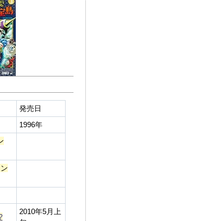
発売日
1996年
ン
ラン
2010年5月上
?