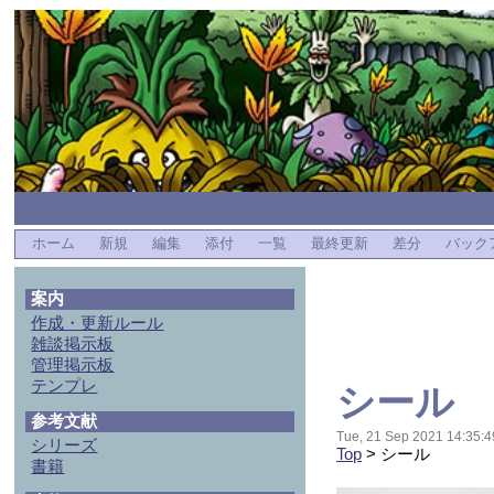
ホーム
新規
編集
添付
一覧
最終更新
差分
バック
案内
作成・更新ルール
雑談掲示板
管理掲示板
テンプレ
シール
参考文献
Tue, 21 Sep 2021 14:35:4
シリーズ
Top
> シール
書籍