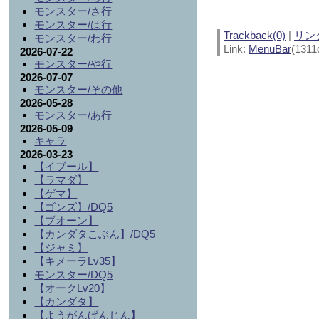
モンスター/さ行
モンスター/は行
Trackback(0)
|
リン
モンスター/わ行
Link:
MenuBar
(1311
2026-07-22
モンスター/や行
2026-07-07
モンスター/その他
2026-05-28
モンスター/あ行
2026-05-09
キャラ
2026-03-23
【イブール】
【ラマダ】
【ゲマ】
【ゴンズ】/DQ5
【ブオーン】
【カンダタこぶん】/DQ5
【ジャミ】
【キメーラLv35】
モンスター/DQ5
【オークLv20】
【カンダタ】
【ようがんげんじん】