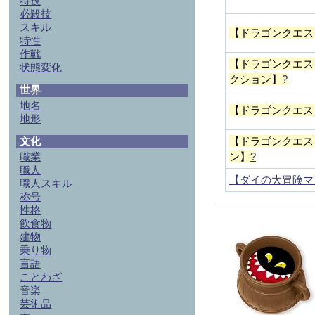
特技
必殺技
スキル
【ドラゴンクエス
特性
作戦
【ドラゴンクエス
状態変化
クション】
?
世界
地名
【ドラゴンクエス
地形
文化
【ドラゴンクエス
職業
ン】
?
職人
【ダイの大冒険マ
職人スキル
称号
性格
飲食物
建物
乗り物
言語
ことわざ
音楽
芸術品