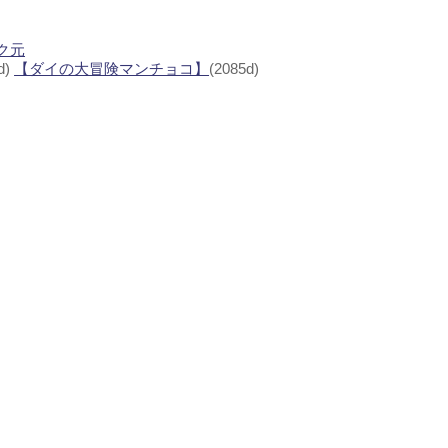
ク元
d)
【ダイの大冒険マンチョコ】
(2085d)