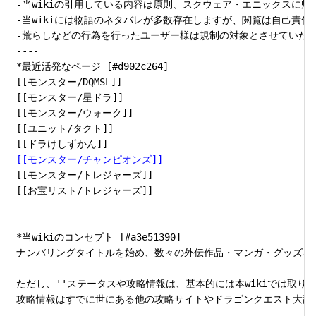
-当wikiの引用している内容は原則、スクウェア・エニックスに帰属
-当wikiには物語のネタバレが多数存在しますが、閲覧は自己責任
-荒らしなどの行為を行ったユーザー様は規制の対象とさせていただ
----

*最近活発なページ [#d902c264]

[[モンスター/DQMSL]]

[[モンスター/星ドラ]]

[[モンスター/ウォーク]]

[[ユニット/タクト]]

[[モンスター/チャンピオンズ]]
[[モンスター/トレジャーズ]]

[[お宝リスト/トレジャーズ]]

----

*当wikiのコンセプト [#a3e51390]

ナンバリングタイトルを始め、数々の外伝作品・マンガ・グッズを含む&s
ただし、''ステータスや攻略情報は、基本的には本wikiでは取り扱い
攻略情報はすでに世にある他の攻略サイトやドラゴンクエスト大辞典など