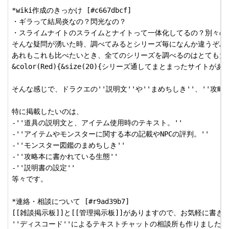
*wiki作成のきっかけ [#c667dbcf]

・ギラって結局炎なの？閃光なの？

・スライムナイトのスライムとナイトって一体化してるの？別々の生
そんな疑問が湧いた時、調べてみるとシリーズ毎になんか違うぞ…？
あれもこれも比べたいとき、全てのシリーズを調べるのはとても大変
&color(Red){&size(20){シリーズ通してまとまったサイトがあ
そんな感じで、ドラクエの''説明文''や''まめちしき''、''攻略
特に掲載したいのは、

-''道具の説明文と、アイテム使用時のテキスト。''

-''アイテムやモンスターに関する本の記載やNPCの評判。''

-''モンスター図鑑のまめちしき''

-''攻略本に書かれている生態''

-''説明書の設定''

等々です。

*連絡・相談について [#r9ad39b7]

[[雑談掲示板]]と[[管理掲示板]]がありますので、お気軽に書き
''ディスコード''によるテキストチャットの相談所も作りました。[[ディスコー