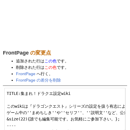
FrontPage
の変更点
追加された行は
この色
です。
削除された行は
この色
です。
FrontPage
へ行く。
FrontPage の差分を削除
TITLE:集まれ！ドラクエ設定wiki

このwikiは『ドラゴンクエスト』シリーズの設定を扱う有志による『
ゲーム中の''まめちしき''や''セリフ''、''説明文''など、公
&size(22){誰でも編集可能です。お気軽にご参加下さい。};

----
