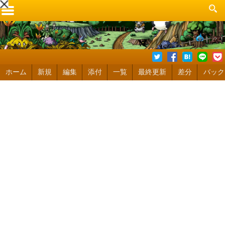
ホーム
新規
編集
添付
一覧
最終更新
差分
バック