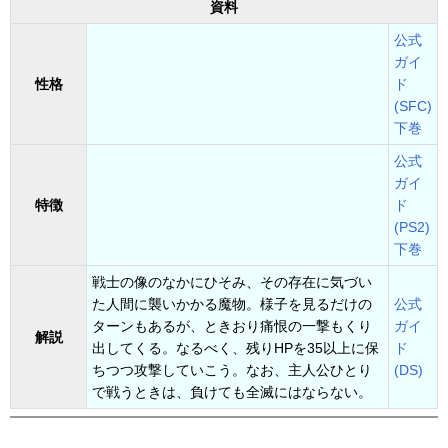
資料
公式
ガイ
性格
ド
(SFC)
下巻
公式
ガイ
特徴
ド
(PS2)
下巻
戦士の像のなかにひそみ、その存在に気づい
た人間に襲いかかる魔物。様子を見るだけの
公式
ターンもあるが、ときおり痛恨の一撃もくり
ガイ
解説
出してくる。なるべく、残りHPを35以上に保
ド
ちつつ攻撃していこう。なお、主人公ひとり
(DS)
で戦うときは、負けても全滅にはならない。