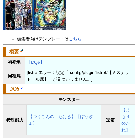
編集者向けテンプレートは
こちら
概要
初登場
【DQ5】
[listrefエラー：設定「:config/plugin/listref/【ミステリ
同種属
ドール属】」が見つかりません。]
DQ5
モンスター
【ま
【つうこんのいちげき】
【ぼうぎ
もり
特殊能力
宝箱
ょ】
のた
ね】