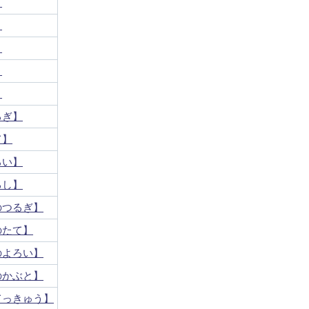
】
】
】
】
】
るぎ】
て】
ろい】
るし】
のつるぎ】
のたて】
のよろい】
のかぶと】
てっきゅう】