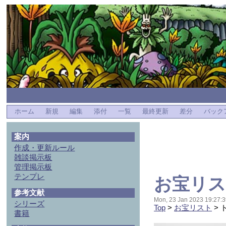
ホーム
新規
編集
添付
一覧
最終更新
差分
バック
案内
作成・更新ルール
雑談掲示板
管理掲示板
テンプレ
お宝リス
参考文献
Mon, 23 Jan 2023 19:27:3
シリーズ
Top
>
お宝リスト
> 
書籍