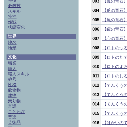
特技
003
【翼の竜石
必殺技
004
【爪の竜石
スキル
特性
005
【尾の竜石
作戦
状態変化
006
【瞳の竜石
世界
007
【心の竜石
地名
地形
008
【ロトのつ
文化
009
【ロトのた
職業
010
【ロトのよ
職人
職人スキル
011
【ロトのし
称号
性格
012
【てんくう
飲食物
013
【てんくう
建物
乗り物
014
【てんくう
言語
ことわざ
015
【てんくう
音楽
芸術品
016
【はかいの