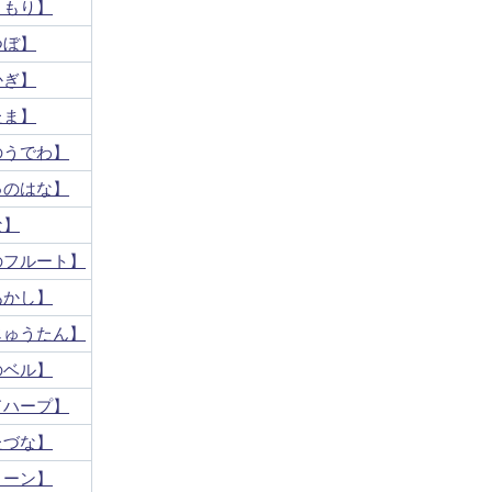
まもり】
つぼ】
かぎ】
たま】
のうでわ】
ゅのはな】
な】
のフルート】
あかし】
じゅうたん】
のベル】
ドハープ】
たづな】
トーン】