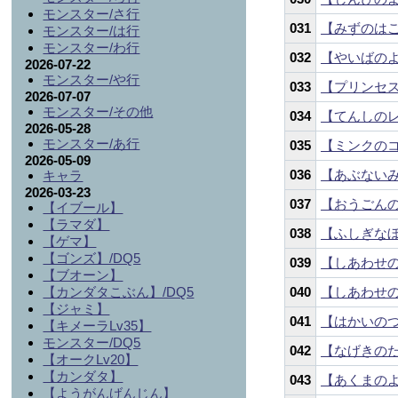
モンスター/さ行
031
【みずのは
モンスター/は行
モンスター/わ行
032
【やいばの
2026-07-22
モンスター/や行
033
【プリンセ
2026-07-07
モンスター/その他
034
【てんしの
2026-05-28
モンスター/あ行
035
【ミンクの
2026-05-09
036
【あぶない
キャラ
2026-03-23
037
【おうごん
【イブール】
【ラマダ】
038
【ふしぎな
【ゲマ】
【ゴンズ】/DQ5
039
【しあわせ
【ブオーン】
【カンダタこぶん】/DQ5
040
【しあわせ
【ジャミ】
041
【はかいの
【キメーラLv35】
モンスター/DQ5
042
【なげきの
【オークLv20】
【カンダタ】
043
【あくまの
【ようがんげんじん】