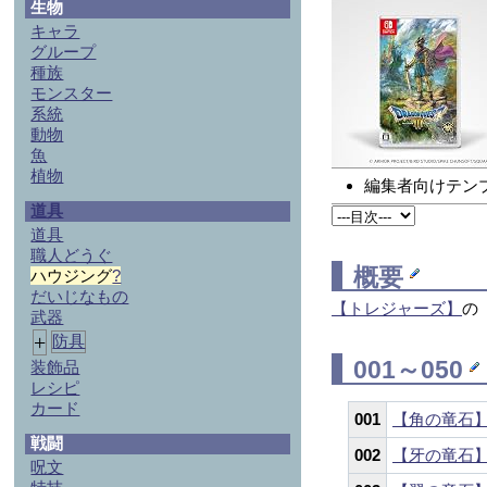
生物
キャラ
グループ
種族
モンスター
系統
動物
魚
植物
編集者向けテン
道具
道具
職人どうぐ
概要
ハウジング
?
だいじなもの
【トレジャーズ】
の
武器
+
防具
001～050
装飾品
レシピ
カード
001
【角の竜石
戦闘
002
【牙の竜石
呪文