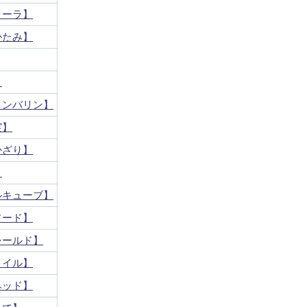
ゥーラ】
かたみ】
】
タンバリン】
実】
かざり】
】
ルキューブ】
ソード】
シールド】
メイル】
ヘッド】