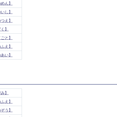
のめん】
のいし】
のつえ】
ずく】
てごと】
のふえ】
のあい】
がみ】
のふえ】
のぞう】