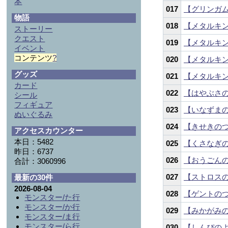
本
017
【グリンガ
物語
018
【メタルキ
ストーリー
クエスト
019
【メタルキ
イベント
コンテンツ
?
020
【メタルキ
グッズ
021
【メタルキ
カード
022
【はやぶさ
シール
フィギュア
023
【いなずま
ぬいぐるみ
024
【きせきの
アクセスカウンター
本日：5482
025
【くさなぎ
昨日：6737
026
【おうごん
合計：3060996
027
【ストロス
最新の30件
2026-08-04
028
【ゲントの
モンスター/た行
モンスター/か行
029
【みかがみ
モンスター/ま行
モンスター/ら行
030
【しんぴの