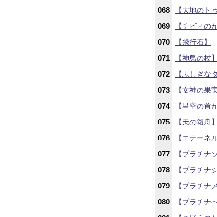
068
【大地のト
069
【チビィの
070
【飛行石】
071
【神鳥の杖
072
【ふしぎな
073
【女神の果
074
【星空の首
075
【天の箱舟
076
【エテーネ
077
【プラチナ
078
【プラチナ
079
【プラチナ
080
【プラチナ