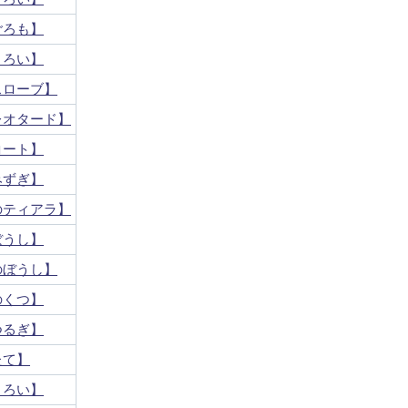
ごろも】
よろい】
スローブ】
レオタード】
コート】
みずぎ】
のティアラ】
ぼうし】
のぼうし】
のくつ】
つるぎ】
たて】
よろい】