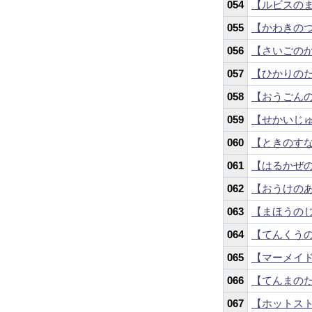
054
【ルビスの
055
【かわきの
056
【さいごの
057
【ひかりの
058
【おうごん
059
【せかいじ
060
【ときのす
061
【はるかぜ
062
【おうけの
063
【まほうの
064
【てんくう
065
【マーメイ
066
【てんまの
067
【ホットス