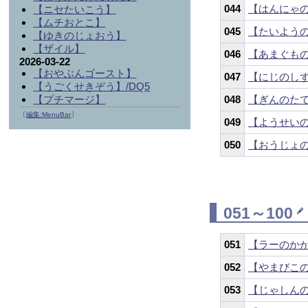
044
【はんにゃ
【ニセたいこう】
【ムチおとこ】
045
【たいよう
【ゆきのじょおう】
【ザイル】
046
【あまぐも
2026-03-22
【おやぶんゴースト】
047
【にじのし
【うごくせきぞう】/DQ5
【プチマージ】
048
【ぎんのた
〔
編集:MenuBar
〕
049
【ようせい
050
【おうじょ
051～100
051
【ラーのか
052
【やまびこ
053
【じゃしん